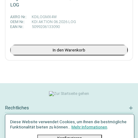
LOG
AXRO Nr.:
KDILOGMX4W
OEM Nr.:
KDI AKTION 06.2026 LOG
EAN Nr.:
5099206133090
In den Warenkorb
Rechtliches
Kontakt
Diese Website verwendet Cookies, um Ihnen die bestmögliche
Funktionalität bieten zu können...
Mehr Informationen
.
Social Media