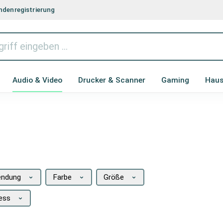
denregistrierung
Audio & Video
Drucker & Scanner
Gaming
Haus
endung
Farbe
Größe
less