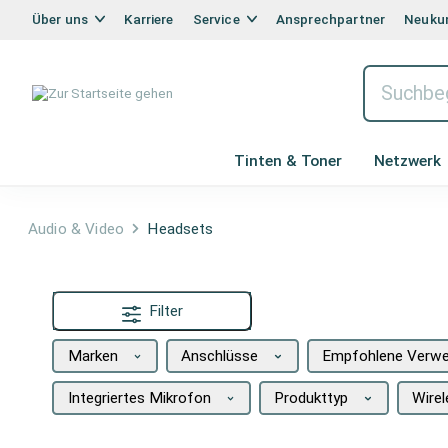
Über uns
Karriere
Service
Ansprechpartner
Neukun
Tinten & Toner
Netzwerk
Audio & Video
Headsets
Filter
Marken
Anschlüsse
Empfohlene Verw
Integriertes Mikrofon
Produkttyp
Wire