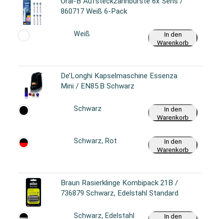
Oral-B Aufsteckzahnbürste 6x Sens /
860717 Weiß 6-Pack
Weiß
In den
Warenkorb
De’Longhi Kapselmaschine Essenza
Mini / EN85.B Schwarz
Schwarz
In den
Warenkorb
Schwarz, Rot
In den
Warenkorb
Braun Rasierklinge Kombipack 21B /
736879 Schwarz, Edelstahl Standard
Schwarz, Edelstahl
In den