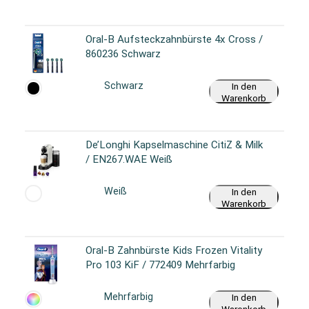
Oral-B Aufsteckzahnbürste 4x Cross /
860236 Schwarz
Schwarz
In den
Warenkorb
De’Longhi Kapselmaschine CitiZ & Milk
/ EN267.WAE Weiß
Weiß
In den
Warenkorb
Oral-B Zahnbürste Kids Frozen Vitality
Pro 103 KiF / 772409 Mehrfarbig
Mehrfarbig
In den