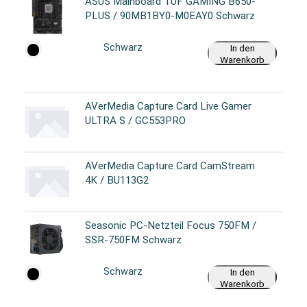
ASUS Mainboard TUF GAMING B650-
PLUS / 90MB1BY0-M0EAY0 Schwarz
Schwarz
In den
Warenkorb
AVerMedia Capture Card Live Gamer
ULTRA S / GC553PRO
AVerMedia Capture Card CamStream
4K / BU113G2
Seasonic PC-Netzteil Focus 750FM /
SSR-750FM Schwarz
Schwarz
In den
Warenkorb