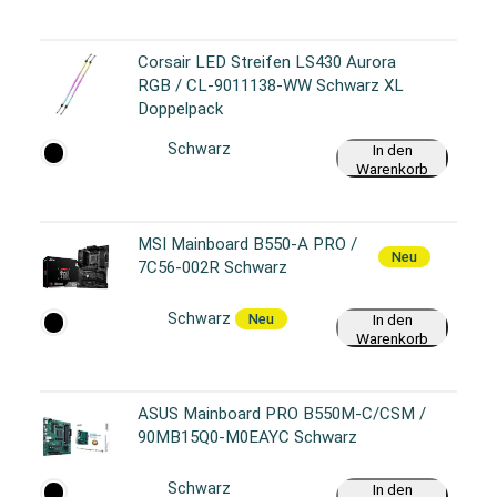
Corsair LED Streifen LS430 Aurora
RGB / CL-9011138-WW Schwarz XL
Doppelpack
Schwarz
In den
Warenkorb
MSI Mainboard B550-A PRO /
Neu
7C56-002R Schwarz
Schwarz
Neu
In den
Warenkorb
ASUS Mainboard PRO B550M-C/CSM /
90MB15Q0-M0EAYC Schwarz
Schwarz
In den