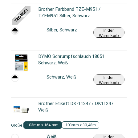
Brother Farbband TZE-M951 /
TZEM951 Silber, Schwarz
Silber, Schwarz
In den
Warenkorb
DYMO Schrumpfschlauch 18051
Schwarz, Weiß
Schwarz, Weiß
In den
Warenkorb
Brother Etikett DK-11247 / DK11247
Weiß
Größe:
103mm x 164 mm
103mm x 30,48m
Weiß
In den