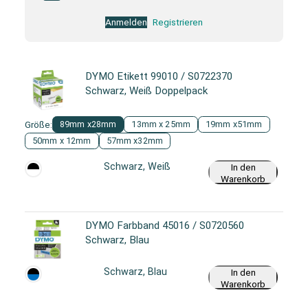
Anmelden
Registrieren
DYMO Etikett 99010 / S0722370
Schwarz, Weiß Doppelpack
Größe:
89mm x28mm
13mm x 25mm
19mm x51mm
50mm x 12mm
57mm x32mm
Schwarz, Weiß
In den
Warenkorb
DYMO Farbband 45016 / S0720560
Schwarz, Blau
Schwarz, Blau
In den
Warenkorb