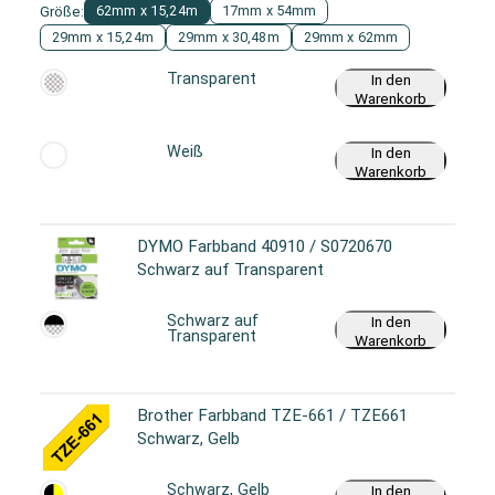
Größe:
62mm x 15,24m
17mm x 54mm
29mm x 15,24m
29mm x 30,48m
29mm x 62mm
Transparent
In den
Warenkorb
Weiß
In den
Warenkorb
DYMO Farbband 40910 / S0720670
Schwarz auf Transparent
Schwarz auf
In den
Transparent
Warenkorb
Brother Farbband TZE-661 / TZE661
Schwarz, Gelb
Schwarz, Gelb
In den