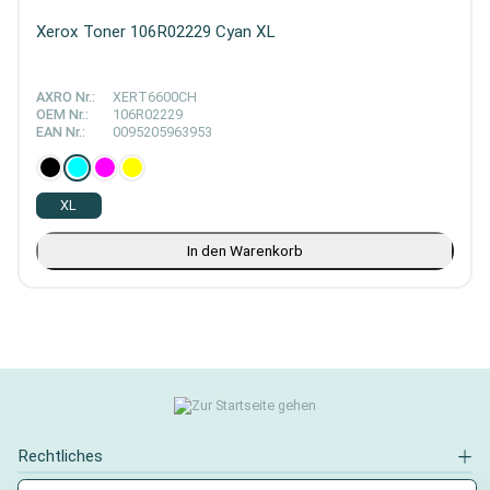
Xerox Toner 106R02229 Cyan XL
AXRO Nr.:
XERT6600CH
OEM Nr.:
106R02229
EAN Nr.:
0095205963953
XL
In den Warenkorb
Rechtliches