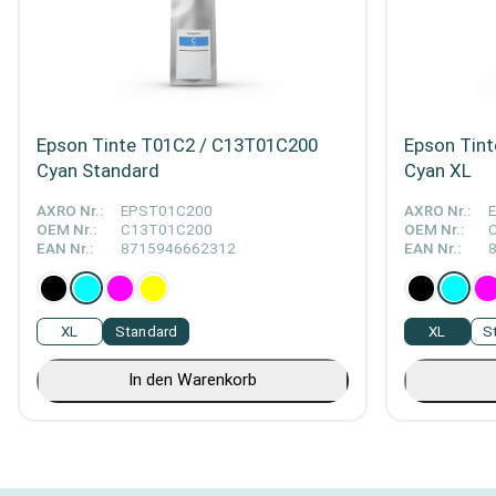
Epson Tinte T01C2 / C13T01C200
Epson Tin
Cyan Standard
Cyan XL
AXRO Nr.:
EPST01C200
AXRO Nr.:
OEM Nr.:
C13T01C200
OEM Nr.:
EAN Nr.:
8715946662312
EAN Nr.:
XL
Standard
XL
S
In den Warenkorb