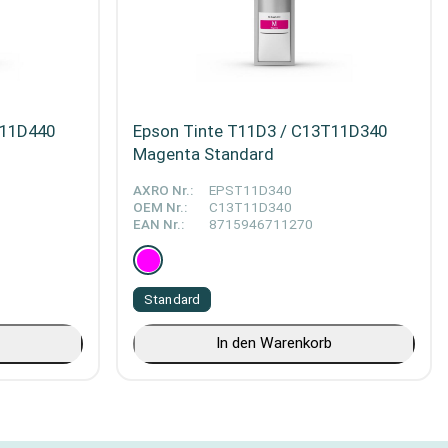
T11D440
Epson Tinte T11D3 / C13T11D340
Magenta Standard
AXRO Nr.:
EPST11D340
OEM Nr.:
C13T11D340
EAN Nr.:
8715946711270
Standard
b
In den Warenkorb