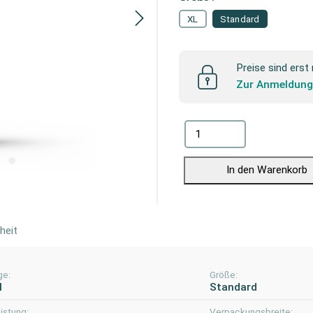
XL
Standard
Preise sind erst
Zur Anmeldun
In den Warenkorb
heit
ge:
Größe:
l
Standard
istung:
Verpackungsbreite: