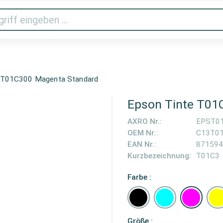
Audio & Video
Drucker & Scanner
Gaming
Haus
3T01C300 Magenta Standard
Epson Tinte T01
AXRO Nr.:
EPST0
OEM Nr.:
C13T0
EAN Nr.:
871594
Kurzbezeichnung:
T01C3
Farbe :
Größe :