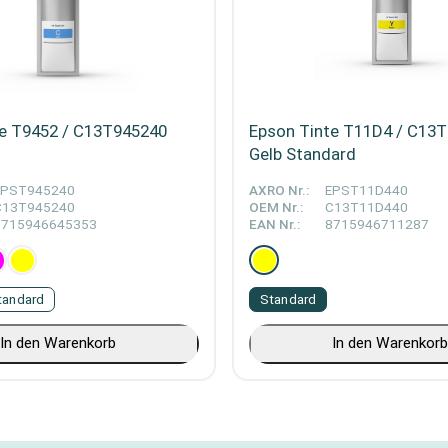
te T9452 / C13T945240
Epson Tinte T11D4 / C13
Gelb Standard
EPST945240
AXRO Nr.:
EPST11D440
C13T945240
OEM Nr.:
C13T11D440
8715946645353
EAN Nr.:
8715946711287
tandard
Standard
In den Warenkorb
In den Warenkor