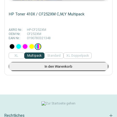
HP Toner 410X / CF252XM C,M,Y Multipack
AXRO Nr.:
HP-CF252XM
OEM Nr.:
CF252XM
EAN Nr.:
0190780321348
XL
Multipack
Standard
XL Doppelpack
In den Warenkorb
Rechtliches