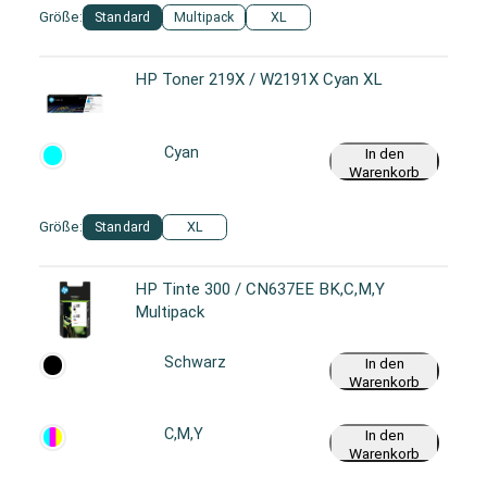
Größe:
Standard
Multipack
XL
HP Toner 219X / W2191X Cyan XL
Cyan
In den
Warenkorb
Größe:
Standard
XL
HP Tinte 300 / CN637EE BK,C,M,Y
Multipack
Schwarz
In den
Warenkorb
C,M,Y
In den
Warenkorb