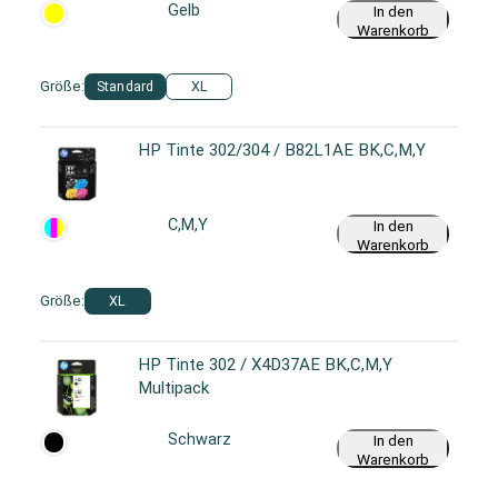
Gelb
In den
Warenkorb
Größe:
Standard
XL
HP Tinte 302/304 / B82L1AE BK,C,M,Y
C,M,Y
In den
Warenkorb
Größe:
XL
HP Tinte 302 / X4D37AE BK,C,M,Y
Multipack
Schwarz
In den
Warenkorb