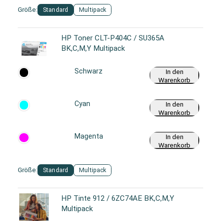
Größe:
Standard
Multipack
HP Toner CLT-P404C / SU365A
BK,C,M,Y Multipack
Schwarz
In den
Warenkorb
Cyan
In den
Warenkorb
Magenta
In den
Warenkorb
Größe:
Standard
Multipack
HP Tinte 912 / 6ZC74AE BK,C,M,Y
Multipack