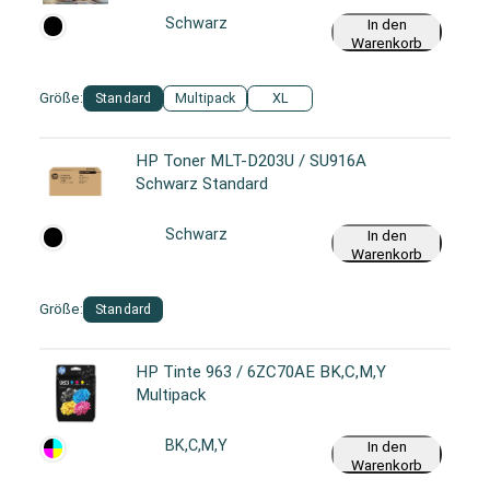
Schwarz
In den
Warenkorb
Größe:
Standard
Multipack
XL
HP Toner MLT-D203U / SU916A
Schwarz Standard
Schwarz
In den
Warenkorb
Größe:
Standard
HP Tinte 963 / 6ZC70AE BK,C,M,Y
Multipack
BK,C,M,Y
In den
Warenkorb