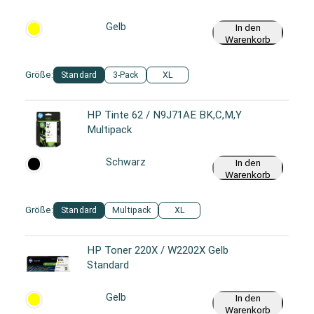
Gelb
In den
Warenkorb
Größe:
Standard
3-Pack
XL
HP Tinte 62 / N9J71AE BK,C,M,Y
Multipack
Schwarz
In den
Warenkorb
Größe:
Standard
Multipack
XL
HP Toner 220X / W2202X Gelb
Standard
Gelb
In den
Warenkorb