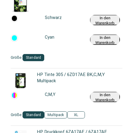
Schwarz
In den
Warenkorb
Cyan
In den
Warenkorb
Größe:
Standard
HP Tinte 305 / 6ZD17AE BK,C,M,Y
Multipack
C,M,Y
In den
Warenkorb
Größe:
Standard
Multipack
XL
HP Druckkopf 6ZA17AE / 6ZA17AE