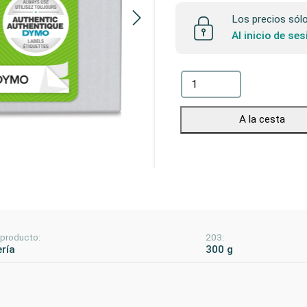
Los precios sólo 
Al inicio de se
A la cesta
 producto:
203:
ería
300 g