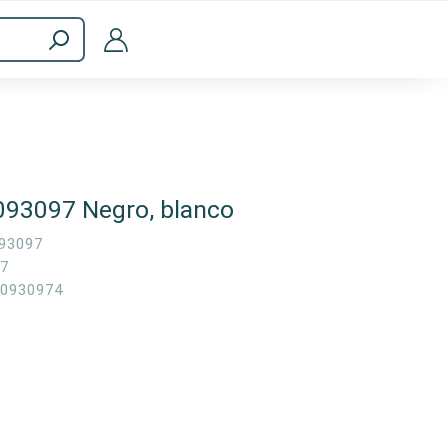
Accesorios informáticos
093097 Negro, blanco
93097
7
0930974