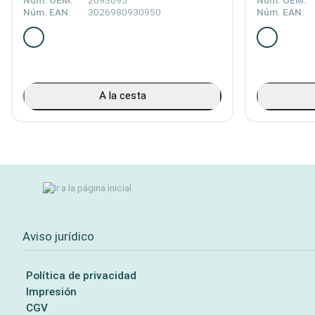
Núm. OEM:
2093095
Núm. OEM:
Núm. EAN:
3026980930950
Núm. EAN:
A la cesta
Aviso jurídico
Política de privacidad
Impresión
CGV