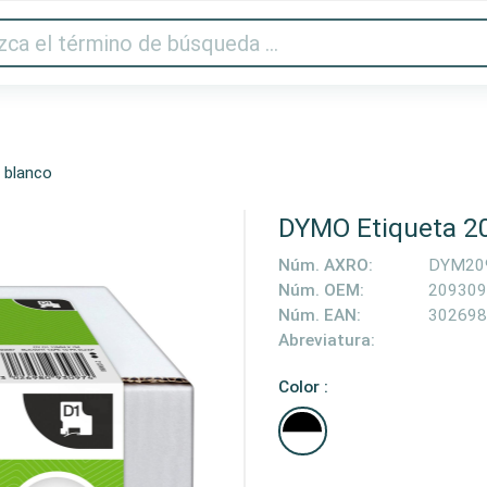
Audio y vídeo
Impresora y escáner
Gaming
Hogar
 blanco
DYMO Etiqueta 2
Núm. AXRO:
DYM20
Núm. OEM:
209309
Núm. EAN:
302698
Abreviatura:
Color :