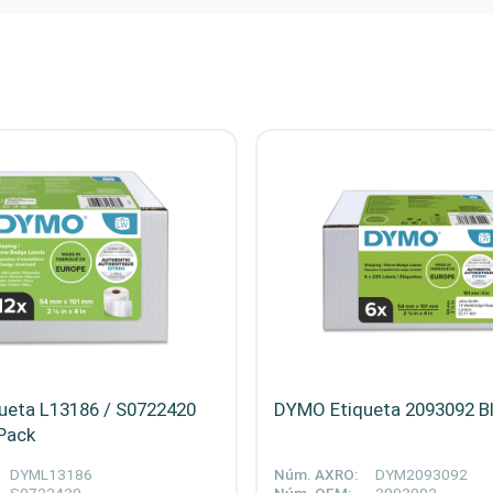
ueta L13186 / S0722420
DYMO Etiqueta 2093092 B
Pack
DYML13186
Núm. AXRO:
DYM2093092