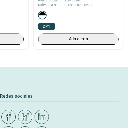
Núm. OEM:
2093098
Núm. EAN:
3026980930981
DP1
A la cesta
Redes sociales