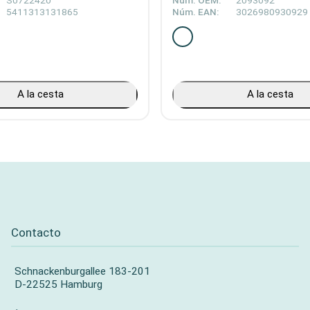
S0722420
Núm. OEM:
2093092
5411313131865
Núm. EAN:
3026980930929
A la cesta
A la cesta
Contacto
Schnackenburgallee 183-201
D-22525 Hamburg