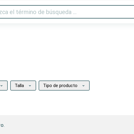
Audio y vídeo
Impresora y escáner
Gaming
Hogar
Talla
Tipo de producto
ro.