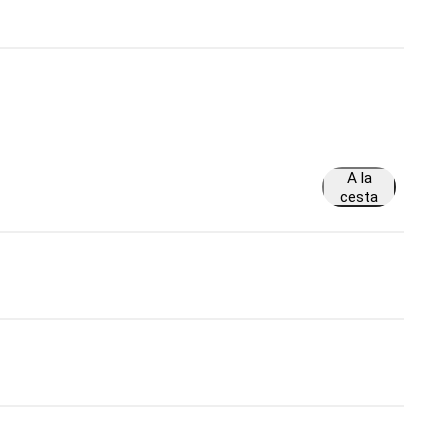
A la
cesta