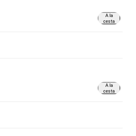
A la
cesta
A la
cesta