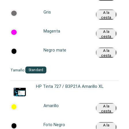
Gris
A la
cesta
Magenta
A la
cesta
Negro mate
A la
cesta
Tamaño:
Standard
HP Tinta 727 / B3P21A Amarillo XL
Amarillo
A la
cesta
Foto Negro
A la