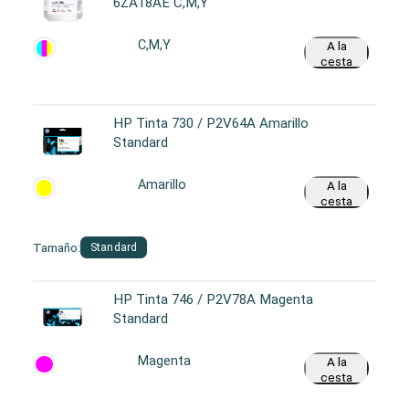
6ZA18AE C,M,Y
C,M,Y
A la
cesta
HP Tinta 730 / P2V64A Amarillo
Standard
Amarillo
A la
cesta
Tamaño:
Standard
HP Tinta 746 / P2V78A Magenta
Standard
Magenta
A la
cesta