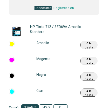
Conectarse
Regístrese en
HP Tinta 712 / 3ED69A Amarillo
Standard
Amarillo
A la
cesta
Magenta
A la
cesta
Negro
A la
cesta
Cian
A la
cesta
Tamaño:
Standard
3-Pack
XL