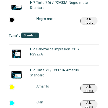
HP Tinta 746 / P2V83A Negro mate
Standard
Negro mate
A la
cesta
Tamaño:
Standard
HP Cabezal de impresión 731 /
P2V27A
HP Tinta 72 / C9373A Amarillo
Standard
Amarillo
A la
cesta
Cian
A la
cesta