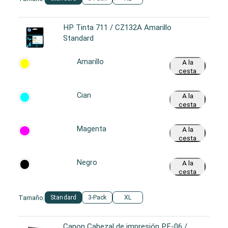
HP Tinta 711 / CZ132A Amarillo
Standard
Amarillo
A la
cesta
Cian
A la
cesta
Magenta
A la
cesta
Negro
A la
cesta
Tamaño:
Standard
3-Pack
XL
Canon Cabezal de impresión PF-06 /