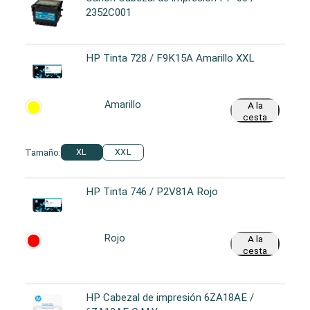
2352C001
HP Tinta 728 / F9K15A Amarillo XXL
Amarillo
A la
cesta
Tamaño:
XL
XXL
HP Tinta 746 / P2V81A Rojo
Rojo
A la
cesta
HP Cabezal de impresión 6ZA18AE /