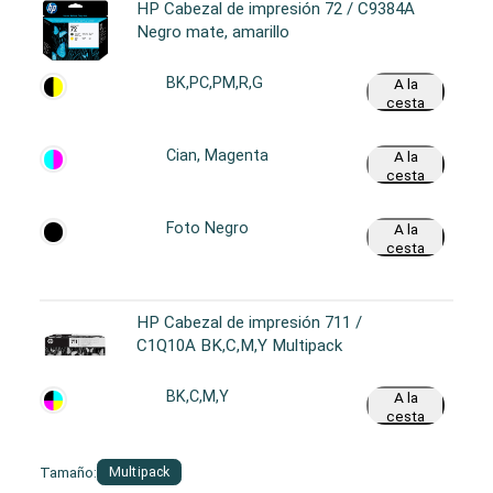
HP Cabezal de impresión 72 / C9384A
Negro mate, amarillo
BK,PC,PM,R,G
A la
cesta
Cian, Magenta
A la
cesta
Foto Negro
A la
cesta
HP Cabezal de impresión 711 /
C1Q10A BK,C,M,Y Multipack
BK,C,M,Y
A la
cesta
Tamaño:
Multipack