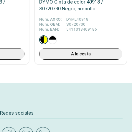
3 /
DYMO Cinta de color 40918 /
S0720730 Negro, amarillo
Núm. AXRO:
DYML40918
Núm. OEM:
S0720730
Núm. EAN:
5411313409186
A la cesta
Redes sociales