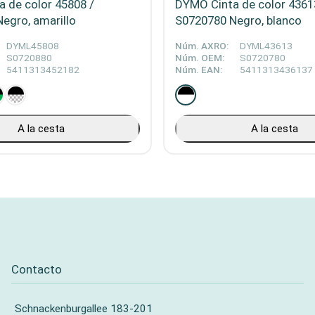
 de color 45808 /
DYMO Cinta de color 4361
egro, amarillo
S0720780 Negro, blanco
DYML45808
Núm. AXRO:
DYML43613
S0720880
Núm. OEM:
S0720780
5411313452182
Núm. EAN:
5411313436137
A la cesta
A la cesta
Contacto
Schnackenburgallee 183-201