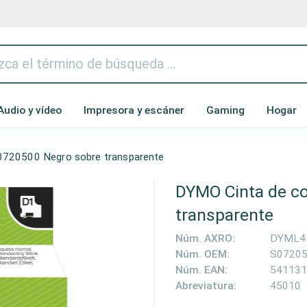
Audio y vídeo
Impresora y escáner
Gaming
Hogar
0720500 Negro sobre transparente
DYMO Cinta de co
transparente
Núm. AXRO:
DYML4
Núm. OEM:
S0720
Núm. EAN:
541131
Abreviatura:
45010