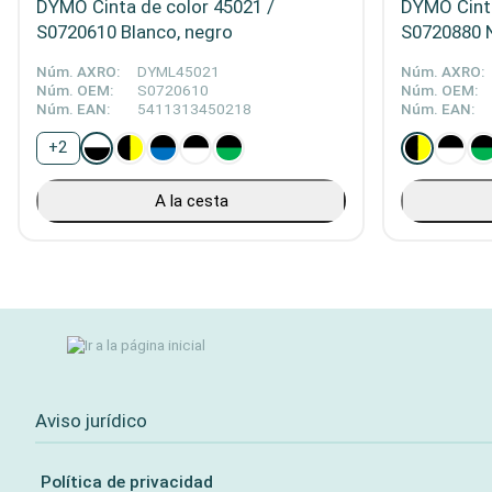
DYMO Cinta de color 45021 /
DYMO Cinta
S0720610 Blanco, negro
S0720880 N
Núm. AXRO:
DYML45021
Núm. AXRO:
Núm. OEM:
S0720610
Núm. OEM:
Núm. EAN:
5411313450218
Núm. EAN:
+
2
A la cesta
Aviso jurídico
Política de privacidad