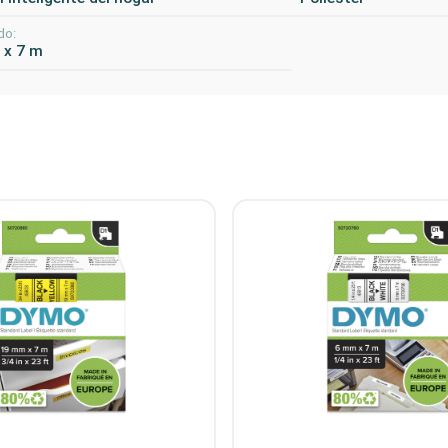
do:
 x 7 m