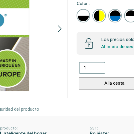
Color :
Los precios sólo 
Al inicio de se
A la cesta
uridad del producto
 producto:
631:
 inteligente del hogar
Poliéster