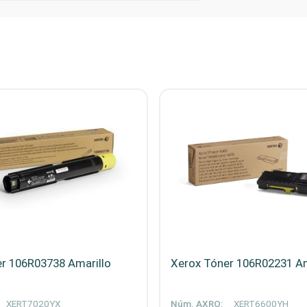
r 106R03738 Amarillo
Xerox Tóner 106R02231 Am
XERT7020YX
Núm. AXRO:
XERT6600YH