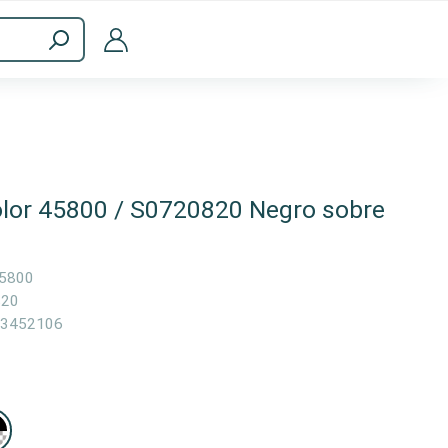
Accesorios informáticos
lor 45800 / S0720820 Negro sobre
5800
820
3452106