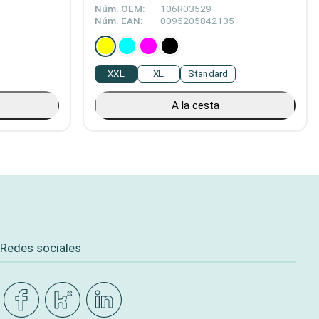
Núm. OEM:
106R03529
Núm. EAN:
0095205842135
XXL
XL
Standard
A la cesta
Redes sociales