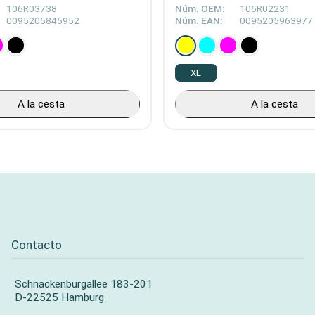
106R03738
Núm. OEM:
106R02231
0095205845952
Núm. EAN:
0095205963977
XL
A la cesta
A la cesta
Contacto
Schnackenburgallee 183-201
D-22525 Hamburg