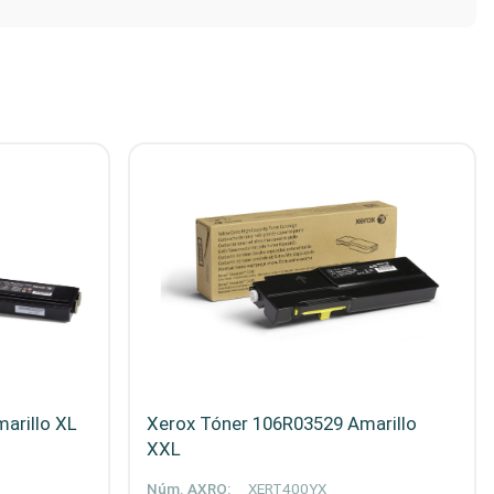
arillo XL
Xerox Tóner 106R03529 Amarillo
XXL
Núm. AXRO:
XERT400YX