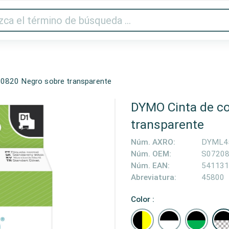
Audio y vídeo
Impresora y escáner
Gaming
Hogar
0820 Negro sobre transparente
DYMO Cinta de co
transparente
Núm. AXRO:
DYML4
Núm. OEM:
S0720
Núm. EAN:
541131
Abreviatura:
45800
Color :