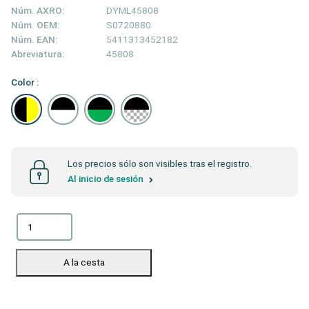
Núm. AXRO:
DYML45808
Núm. OEM:
S0720880
Núm. EAN:
5411313452182
Abreviatura:
45808
Color :
Los precios sólo son visibles tras el registro.
Al inicio de sesión
A la cesta