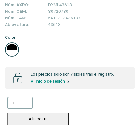
Núm. AXRO:
DYML43613
Núm. OEM:
S0720780
Núm. EAN:
5411313436137
Abreviatura:
43613
Color :
Los precios sólo son visibles tras el registro.
Al inicio de sesión
A la cesta