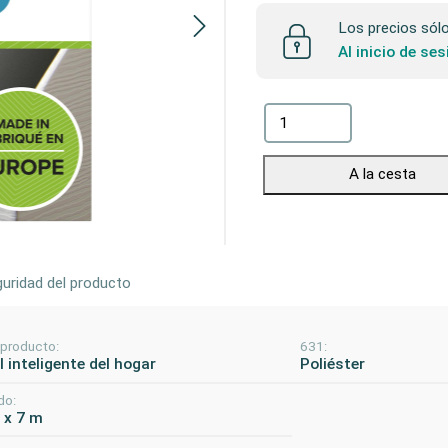
Los precios sólo 
Al inicio de se
A la cesta
uridad del producto
 producto:
631:
 inteligente del hogar
Poliéster
do:
 x 7 m