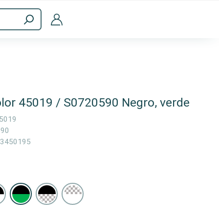
Accesorios informáticos
lor 45019 / S0720590 Negro, verde
5019
590
3450195