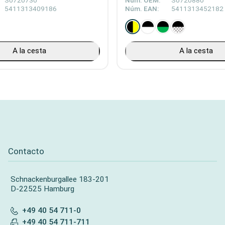
S0720730
Núm. OEM:
S0720880
5411313409186
Núm. EAN:
5411313452182
A la cesta
A la cesta
Contacto
Schnackenburgallee 183-201
D-22525 Hamburg
+49 40 54 711-0
+49 40 54 711-711