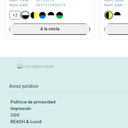
Núm. OEM:
S0720610
Núm. OEM:
Núm. EAN:
5411313450218
Núm. EAN:
+
2
A la cesta
Aviso jurídico
Política de privacidad
Impresión
CGV
REACH & Lucid