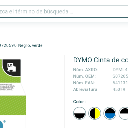
Audio y vídeo
Impresora y escáner
Gaming
Hogar
0720590 Negro, verde
DYMO Cinta de co
Núm. AXRO:
DYML4
Núm. OEM:
S0720
Núm. EAN:
541131
Abreviatura:
45019
Color :