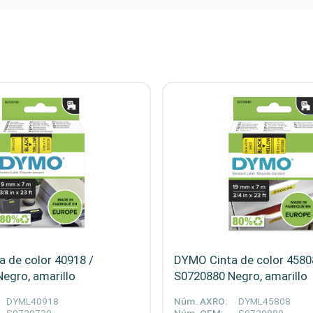
 de color 40918 /
DYMO Cinta de color 4580
egro, amarillo
S0720880 Negro, amarillo
DYML40918
Núm. AXRO:
DYML45808