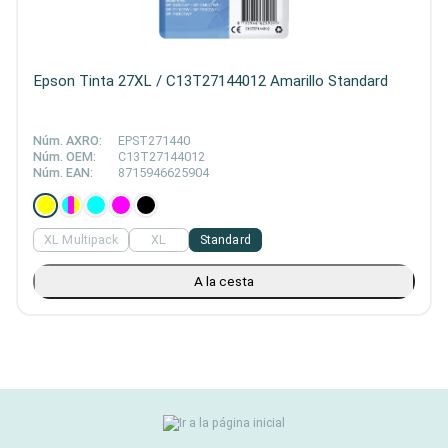
Epson Tinta 27XL / C13T27144012 Amarillo Standard
Núm. AXRO:
EPST271440
Núm. OEM:
C13T27144012
Núm. EAN:
8715946625904
XL Multipack
XL
Standard
A la cesta