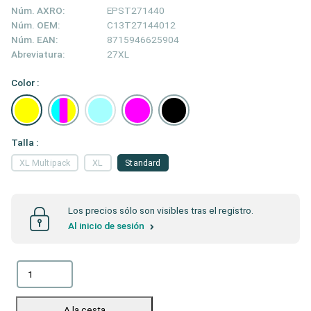
Núm. AXRO:
EPST271440
Núm. OEM:
C13T27144012
Núm. EAN:
8715946625904
Abreviatura:
27XL
Color :
Talla :
XL Multipack
XL
Standard
Los precios sólo son visibles tras el registro.
Al inicio de sesión
A la cesta