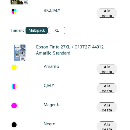
BK,C,M,Y
A la
cesta
Tamaño:
Multipack
XL
Epson Tinta 27XL / C13T27144012
Amarillo Standard
Amarillo
A la
cesta
C,M,Y
A la
cesta
Magenta
A la
cesta
Negro
A la
cesta