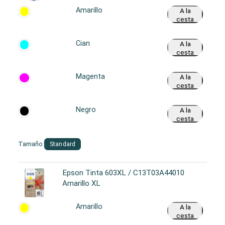
Amarillo
A la
cesta
Cian
A la
cesta
Magenta
A la
cesta
Negro
A la
cesta
Tamaño:
Standard
Epson Tinta 603XL / C13T03A44010
Amarillo XL
Amarillo
A la
cesta