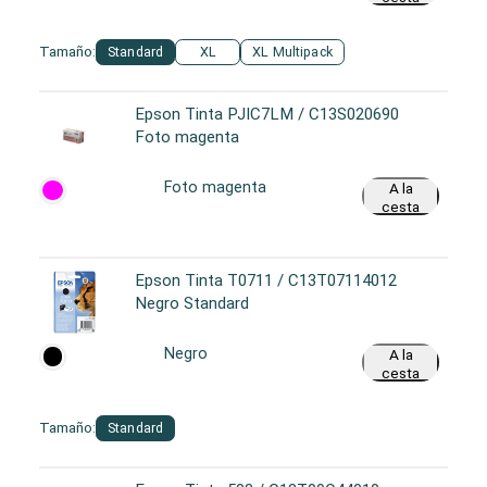
Tamaño:
Standard
XL
XL Multipack
Epson Tinta PJIC7LM / C13S020690
Foto magenta
Foto magenta
A la
cesta
Epson Tinta T0711 / C13T07114012
Negro Standard
Negro
A la
cesta
Tamaño:
Standard