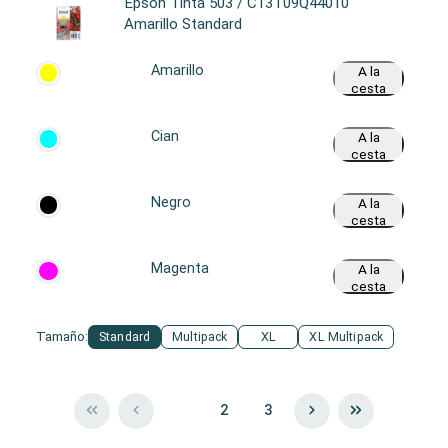
Epson Tinta 503 / C13T09Q44010
Amarillo Standard
Amarillo
A la
cesta
Cian
A la
cesta
Negro
A la
cesta
Magenta
A la
cesta
Tamaño:
Standard
Multipack
XL
XL Multipack
1
2
3