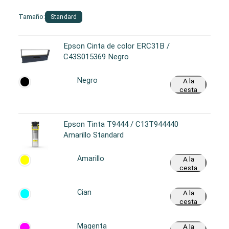
Tamaño:
Standard
Epson Cinta de color ERC31B /
C43S015369 Negro
Negro
A la
cesta
Epson Tinta T9444 / C13T944440
Amarillo Standard
Amarillo
A la
cesta
Cian
A la
cesta
Magenta
A la