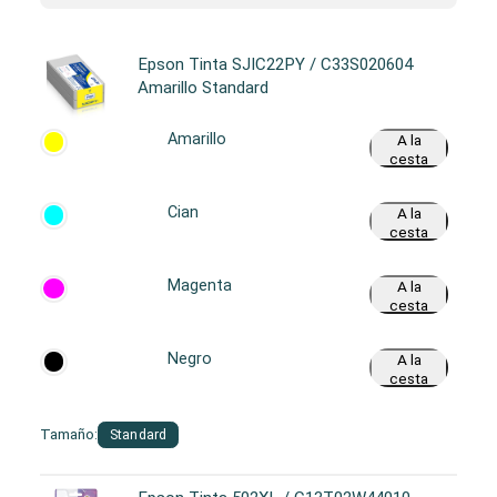
Epson Tinta SJIC22PY / C33S020604
Amarillo Standard
Amarillo
A la
cesta
Cian
A la
cesta
Magenta
A la
cesta
Negro
A la
cesta
Tamaño:
Standard