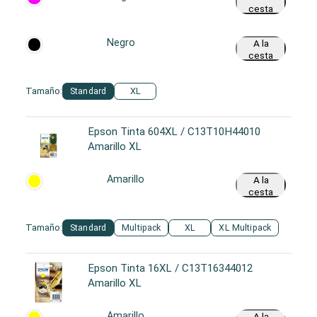
cesta
Negro
A la
cesta
Tamaño:
Standard
XL
Epson Tinta 604XL / C13T10H44010
Amarillo XL
Amarillo
A la
cesta
Tamaño:
Standard
Multipack
XL
XL Multipack
Epson Tinta 16XL / C13T16344012
Amarillo XL
Amarillo
A la