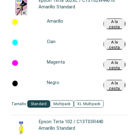
Epson Tinta 502XL / C13T02W44010
Amarillo Standard
Amarillo
A la
cesta
Cian
A la
cesta
Magenta
A la
cesta
Negro
A la
cesta
Tamaño:
Standard
Multipack
XL Multipack
Epson Tinta 102 / C13T03R440
Amarillo Standard