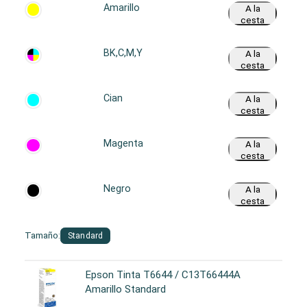
Amarillo
A la
cesta
BK,C,M,Y
A la
cesta
Cian
A la
cesta
Magenta
A la
cesta
Negro
A la
cesta
Tamaño:
Standard
Epson Tinta T6644 / C13T66444A
Amarillo Standard