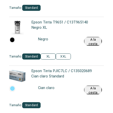
Tamaño:
Standard
Epson Tinta T9651 / C13T965140
Negro XL
Negro
A la
cesta
Tamaño:
Standard
XL
XXL
Epson Tinta PJIC7LC / C13S020689
Cian claro Standard
Cian claro
A la
cesta
Tamaño:
Standard