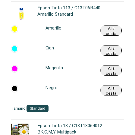
Epson Tinta 113 / C13T06B440
Amarillo Standard
Amarillo
A la
cesta
Cian
A la
cesta
Magenta
A la
cesta
Negro
A la
cesta
Tamaño:
Standard
Epson Tinta 18 / C13T18064012
BK,C,M,Y Multipack