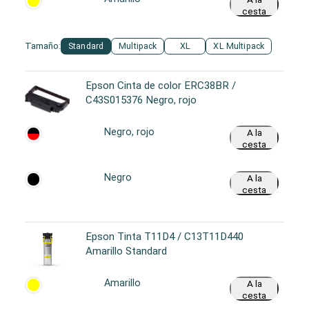
cesta
Tamaño:
Standard
Multipack
XL
XL Multipack
Epson Cinta de color ERC38BR /
C43S015376 Negro, rojo
Negro, rojo
A la
cesta
Negro
A la
cesta
Epson Tinta T11D4 / C13T11D440
Amarillo Standard
Amarillo
A la
cesta