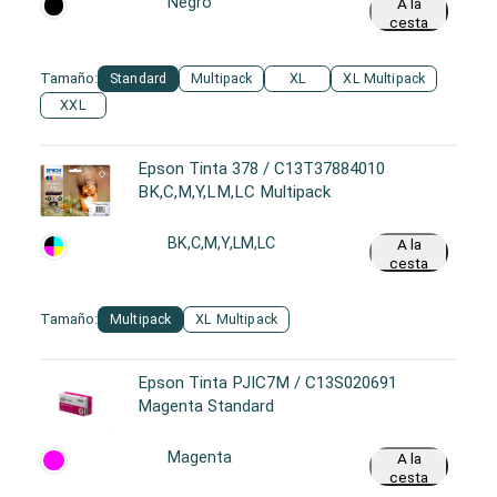
Negro
A la
cesta
Tamaño:
Standard
Multipack
XL
XL Multipack
XXL
Epson Tinta 378 / C13T37884010
BK,C,M,Y,LM,LC Multipack
BK,C,M,Y,LM,LC
A la
cesta
Tamaño:
Multipack
XL Multipack
Epson Tinta PJIC7M / C13S020691
Magenta Standard
Magenta
A la
cesta