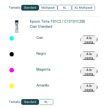
Tamaño:
Standard
Multipack
XL
XL Multipack
Epson Tinta T01C2 / C13T01C200
Cian Standard
Cian
A la
cesta
Negro
A la
cesta
Magenta
A la
cesta
Amarillo
A la
cesta
Tamaño:
Standard
XL