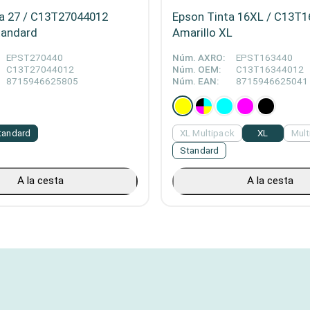
a 27 / C13T27044012
Epson Tinta 16XL / C13T
tandard
Amarillo XL
EPST270440
Núm. AXRO:
EPST163440
C13T27044012
Núm. OEM:
C13T16344012
8715946625805
Núm. EAN:
8715946625041
tandard
XL Multipack
XL
Mult
Standard
A la cesta
A la cesta