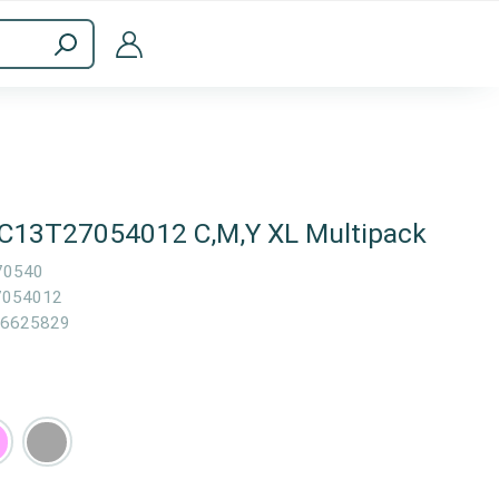
Accesorios informáticos
 C13T27054012 C,M,Y XL Multipack
70540
7054012
6625829