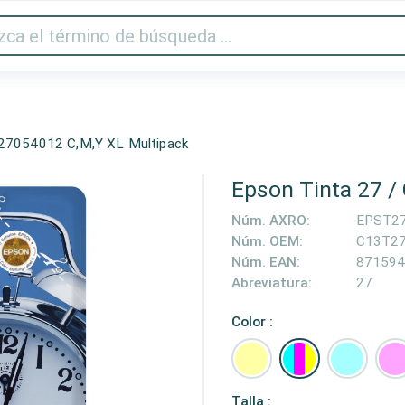
Audio y vídeo
Impresora y escáner
Gaming
Hogar
T27054012 C,M,Y XL Multipack
Epson Tinta 27 /
Núm. AXRO:
EPST2
Núm. OEM:
C13T2
Núm. EAN:
871594
Abreviatura:
27
Color :
Talla :