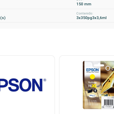
m
150 mm
Contenido:
a(s)
3x350pg3x3,6ml