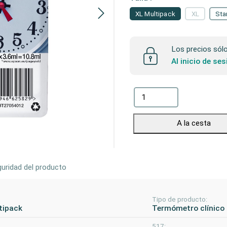
XL Multipack
XL
Sta
Los precios sólo 
Al inicio de se
A la cesta
uridad del producto
Tipo de producto:
tipack
Termómetro clínico
517: