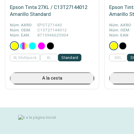
Epson Tinta 27XL / C13T27144012
Epson Tint
Amarillo Standard
Amarillo S
Núm. AXRO:
EPST271440
Núm. AXRO:
Núm. OEM:
C13T27144012
Núm. OEM:
Núm. EAN:
8715946625904
Núm. EAN:
XL Multipack
XL
Standard
XXL
S
A la cesta