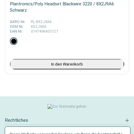
Plantronics/Poly Headset Blackwire 3220 / 8X2J9A6
Schwarz
AXRO Nr.:
PL-8X2J9A6
OEM Nr.:
8X2J9A6
EAN Nr.:
0197498433127
In den Warenkorb
Rechtliches
Kontakt