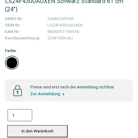
LS24F430UAUXEN Schwarz Standard 61 cm
(24")
AXRO Nr.:
SAMS24F430
OEM Nr.:
LS24F430UAUXEN
EAN Nr.:
8806097198956
Kurzbezeichnung:
S24F430UAU
Farbe :
Preise sind erst nach der Anmeldung sichtbar.
Zur Anmeldung
In den Warenkorb