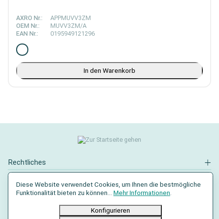
AXRO Nr.:
APPMUVV3ZM
OEM Nr.:
MUVV3ZM/A
EAN Nr.:
0195949121296
In den Warenkorb
Rechtliches
Kontakt
Diese Website verwendet Cookies, um Ihnen die bestmögliche
Funktionalität bieten zu können...
Mehr Informationen
.
Social Media
Konfigurieren