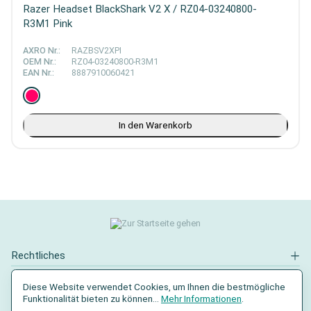
Razer Headset BlackShark V2 X / RZ04-03240800-
R3M1 Pink
AXRO Nr.:
RAZBSV2XPI
OEM Nr.:
RZ04-03240800-R3M1
EAN Nr.:
8887910060421
In den Warenkorb
Rechtliches
Kontakt
Diese Website verwendet Cookies, um Ihnen die bestmögliche
Funktionalität bieten zu können...
Mehr Informationen
.
Social Media