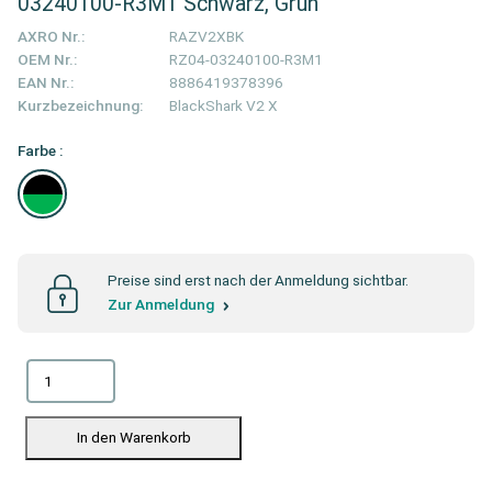
03240100-R3M1 Schwarz, Grün
AXRO Nr.:
RAZV2XBK
OEM Nr.:
RZ04-03240100-R3M1
EAN Nr.:
8886419378396
Kurzbezeichnung:
BlackShark V2 X
Farbe :
Preise sind erst nach der Anmeldung sichtbar.
Zur Anmeldung
In den Warenkorb