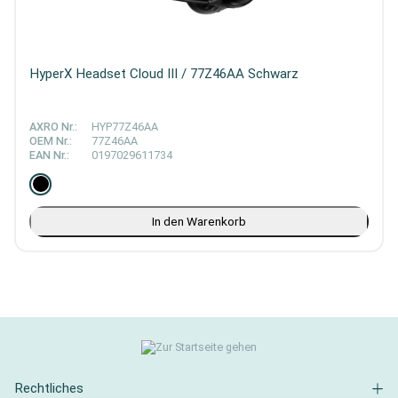
HyperX Headset Cloud III / 77Z46AA Schwarz
AXRO Nr.:
HYP77Z46AA
OEM Nr.:
77Z46AA
EAN Nr.:
0197029611734
In den Warenkorb
Rechtliches