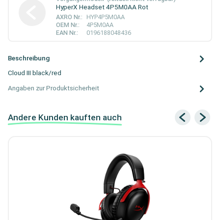
HyperX Headset 4P5M0AA Rot
AXRO Nr.:
HYP4P5M0AA
OEM Nr.:
4P5M0AA
EAN Nr.:
0196188048436
Beschreibung
Cloud III black/red
Angaben zur Produktsicherheit
Andere Kunden kauften auch