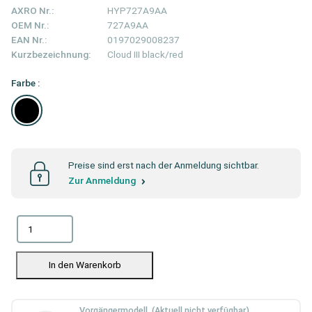
AXRO Nr.:
HYP727A9AA
OEM Nr.:
727A9AA
EAN Nr.:
0197029008237
Kurzbezeichnung:
Cloud III black/red
Farbe :
Preise sind erst nach der Anmeldung sichtbar.
Zur Anmeldung
In den Warenkorb
Vorgängermodell (Aktuell nicht verfügbar)