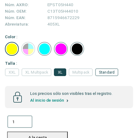
Núm. AXRO:
EPST05H440
Núm. OEM:
C13T05H44010
Núm. EAN:
8715946672229
Abreviatura:
405XL
Color :
Talla :
XXL
XL Multipack
XL
Multipack
Standard
Los precios sólo son visibles tras el registro.
Al inicio de sesión
A la cesta