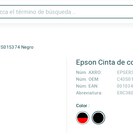
Audio y vídeo
Impresora y escáner
Gaming
Hogar
43S015374 Negro
Epson Cinta de 
Núm. AXRO:
EPSER
Núm. OEM:
C43S0
Núm. EAN:
001034
Abreviatura:
ERC38
Color :