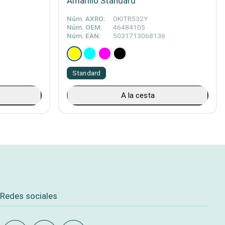
Amarillo Standard
Núm. AXRO:
OKITR532Y
Núm. OEM:
46484105
Núm. EAN:
5031713068136
Standard
A la cesta
Redes sociales