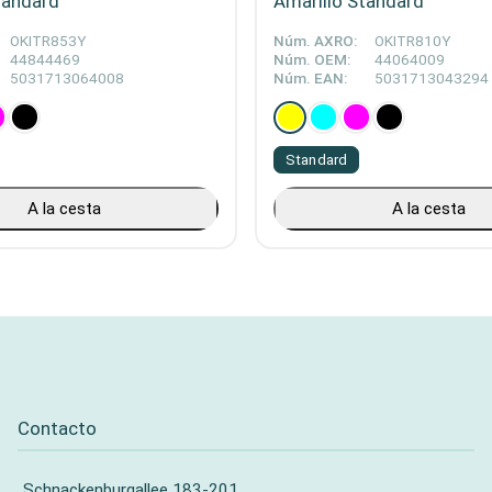
tandard
Amarillo Standard
OKITR853Y
Núm. AXRO:
OKITR810Y
44844469
Núm. OEM:
44064009
5031713064008
Núm. EAN:
5031713043294
Standard
A la cesta
A la cesta
Contacto
Schnackenburgallee 183-201