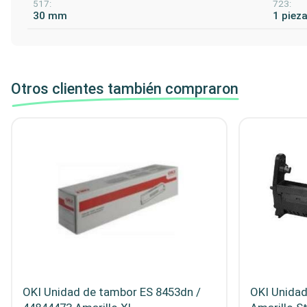
517:
723:
30 mm
1 piez
Otros clientes también compraron
OKI Unidad de tambor ES 8453dn /
OKI Unida