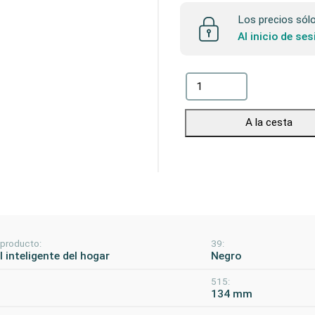
Los precios sólo 
Al inicio de se
A la cesta
 producto:
39:
 inteligente del hogar
Negro
515:
m
134 mm