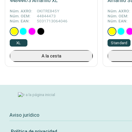
44844473 Amarillo XL
Amarillo S
Núm. AXRO:
OKITRE845Y
Núm. AXRO:
Núm. OEM:
44844473
Núm. OEM:
Núm. EAN:
5031713064046
Núm. EAN:
XL
Standard
A la cesta
Aviso jurídico
Política de privacidad