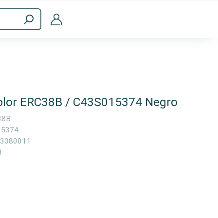
Accesorios informáticos
color ERC38B / C43S015374 Negro
38B
15374
3380011
B