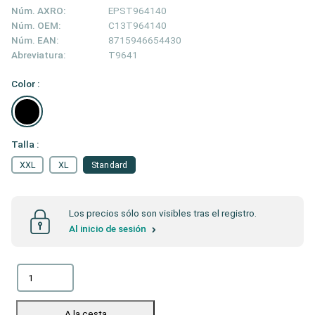
Núm. AXRO:
EPST964140
Núm. OEM:
C13T964140
Núm. EAN:
8715946654430
Abreviatura:
T9641
Color :
Talla :
XXL
XL
Standard
Los precios sólo son visibles tras el registro.
Al inicio de sesión
A la cesta