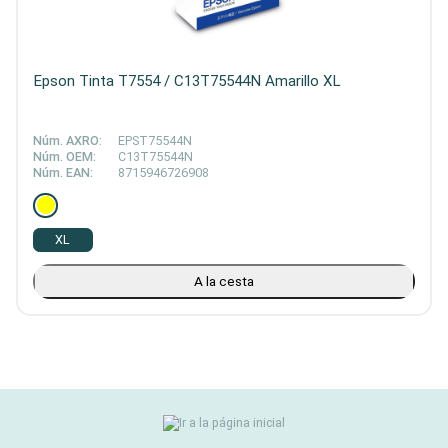
Epson Tinta T7554 / C13T75544N Amarillo XL
Núm. AXRO:
EPST75544N
Núm. OEM:
C13T75544N
Núm. EAN:
8715946726908
XL
A la cesta