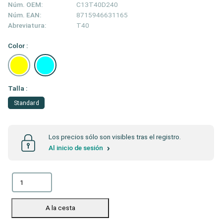
Núm. OEM:
C13T40D240
Núm. EAN:
8715946631165
Abreviatura:
T40
Color :
Talla :
Standard
Los precios sólo son visibles tras el registro.
Al inicio de sesión
A la cesta