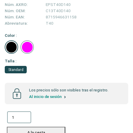
Núm. AXRO:
EPST40D140
Núm. OEM:
C13T40D140
Núm. EAN:
8715946631158
Abreviatura:
T40
Color :
Talla :
Standard
Los precios sólo son visibles tras el registro.
Al inicio de sesión
A la cesta