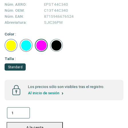
Núm. AXRO:
EPST44C340
Núm. OEM:
C13T44C340
Núm. EAN:
8715946676524
Abreviatura:
SJIC36PM
Color :
Talla :
Standard
Los precios sólo son visibles tras el registro.
Al inicio de sesión
A la cesta