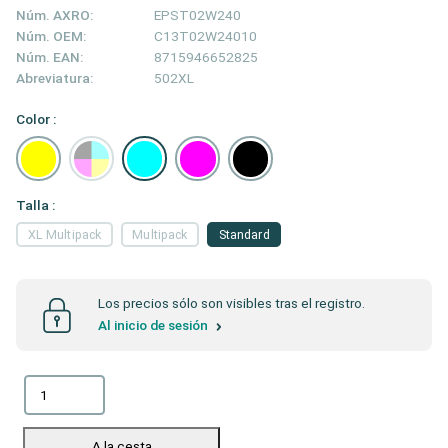
Núm. AXRO:
EPST02W240
Núm. OEM:
C13T02W24010
Núm. EAN:
8715946652825
Abreviatura:
502XL
Color :
Talla :
XL Multipack
Multipack
Standard
Los precios sólo son visibles tras el registro.
Al inicio de sesión
A la cesta