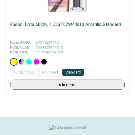
Epson Tinta 502XL / C13T02W44010 Amarillo Standard
Núm. AXRO:
EPST02W440
Núm. OEM:
C13T02W44010
Núm. EAN:
8715946652863
XL Multipack
Multipack
Standard
A la cesta