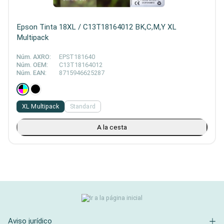
Epson Tinta 18XL / C13T18164012 BK,C,M,Y XL
Multipack
Núm. AXRO:
EPST181640
Núm. OEM:
C13T18164012
Núm. EAN:
8715946625287
XL Multipack
Standard
A la cesta
Aviso jurídico