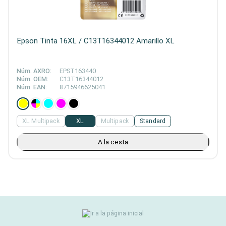
Epson Tinta 16XL / C13T16344012 Amarillo XL
Núm. AXRO:
EPST163440
Núm. OEM:
C13T16344012
Núm. EAN:
8715946625041
XL Multipack
XL
Multipack
Standard
A la cesta