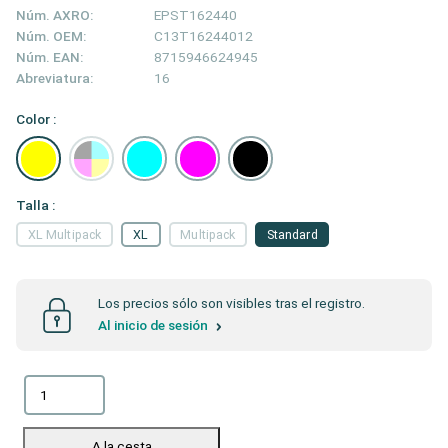
Núm. AXRO:
EPST162440
Núm. OEM:
C13T16244012
Núm. EAN:
8715946624945
Abreviatura:
16
Color :
Talla :
XL Multipack
XL
Multipack
Standard
Los precios sólo son visibles tras el registro.
Al inicio de sesión
A la cesta