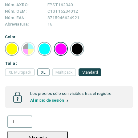
Núm. AXRO:
EPST162340
Núm. OEM:
C13T16234012
Núm. EAN:
8715946624921
Abreviatura:
16
Color :
Talla :
XL Multipack
XL
Multipack
Standard
Los precios sólo son visibles tras el registro.
Al inicio de sesión
A la cesta