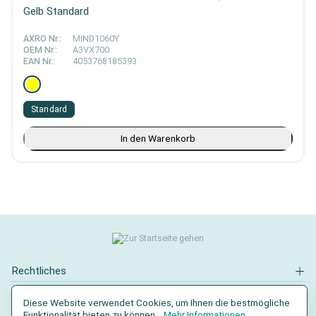
Gelb Standard
AXRO Nr.:
MIND1060Y
OEM Nr.:
A3VX700
EAN Nr.:
4053768185393
Standard
In den Warenkorb
Rechtliches
Kontakt
Diese Website verwendet Cookies, um Ihnen die bestmögliche
Funktionalität bieten zu können...
Mehr Informationen
.