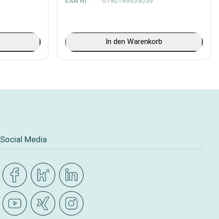
EAN Nr.:
0190199535039
b
In den Warenkorb
Social Media