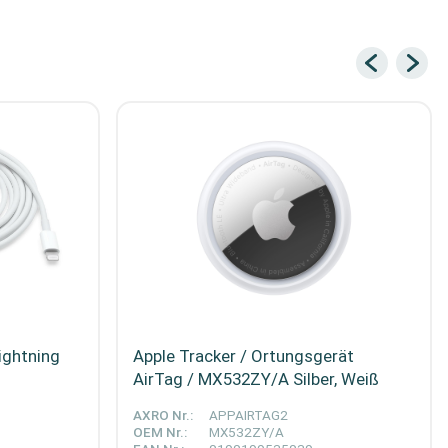
ightning
Apple Tracker / Ortungsgerät
AirTag / MX532ZY/A Silber, Weiß
AXRO Nr.:
APPAIRTAG2
OEM Nr.:
MX532ZY/A