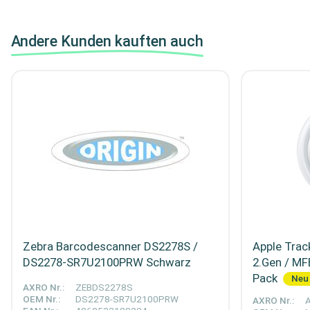
Andere Kunden kauften auch
Zebra Barcodescanner DS2278S /
Apple Trac
DS2278-SR7U2100PRW Schwarz
2.Gen / MF
Pack
Neu
AXRO Nr.:
ZEBDS2278S
OEM Nr.:
DS2278-SR7U2100PRW
AXRO Nr.: