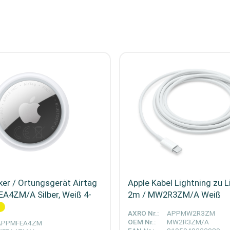
ker / Ortungsgerät Airtag
Apple Kabel Lightning zu L
EA4ZM/A Silber, Weiß 4-
2m / MW2R3ZM/A Weiß
AXRO Nr.:
APPMW2R3ZM
OEM Nr.:
MW2R3ZM/A
APPMFEA4ZM