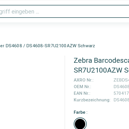
Audio & Video
Drucker & Scanner
Gaming
Haus
nner DS4608 / DS4608-SR7U2100AZW Schwarz
Zebra Barcodesc
SR7U2100AZW S
AXRO Nr.:
ZEBDS
OEM Nr.:
DS460
EAN Nr.:
570417
Kurzbezeichnung:
DS460
Farbe :