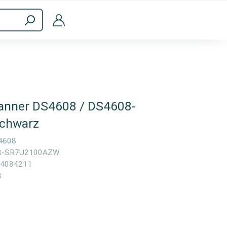
halt
Computer & Zubehör
anner DS4608 / DS4608-
chwarz
4608
8-SR7U2100AZW
4084211
8