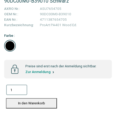
90DC00M0-B39010 Schwarz
AXRO Nr.:
ASU7654705
OEM Nr.:
90DC00M0-B39010
EAN Nr.:
4711387654705
Kurzbezeichnung:
ProArt PA401 Wood Ed.
Farbe :
Preise sind erst nach der Anmeldung sichtbar.
Zur Anmeldung
In den Warenkorb