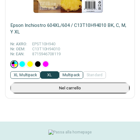
Epson Inchiostro 604XL/604 / C13T10H94010 BK, C, M,
Y XL
Nr. AXRO:
EPST10H940
Nr. OEM:
C13T10H94010
Nr. EAN:
8715946708119
XL Multipack
XL
Multipack
Standard
Nel carrello