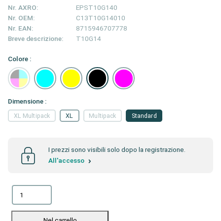
Nr. AXRO:
EPST10G140
Nr. OEM:
C13T10G14010
Nr. EAN:
8715946707778
Breve descrizione:
T10G14
Colore :
Dimensione :
XL Multipack
XL
Multipack
Standard
I prezzi sono visibili solo dopo la registrazione.
All'accesso
Nel carrello