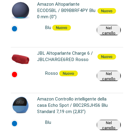
Amazon Altoparlante
ECOD5BL / B09B8RF4PY Blu
Nuovo
0 mm (0")
Blu
Nuovo
Nel
carrello
JBL Altoparlante Charge 6 /
Nuovo
JBLCHARGE6RED Rosso
Rosso
Nuovo
Nel
carrello
Amazon Controllo intelligente della
casa Echo Spot / B0C2RSJHS6 Blu
Standard 7,19 cm (2,83")
Blu
Nel
carrello