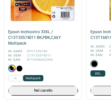
Epson Inchiostro 33XL /
Epson Inch
C13T33574011 BK,PBK,C,M,Y
C13T16814
Multipack
Nr. AXRO:
Nr. OEM:
Nr. AXRO:
EPST335740
Nr. EAN:
Nr. OEM:
C13T33574011
Nr. EAN:
8715946602394
XXL
XL
Multipack
Nel carrello