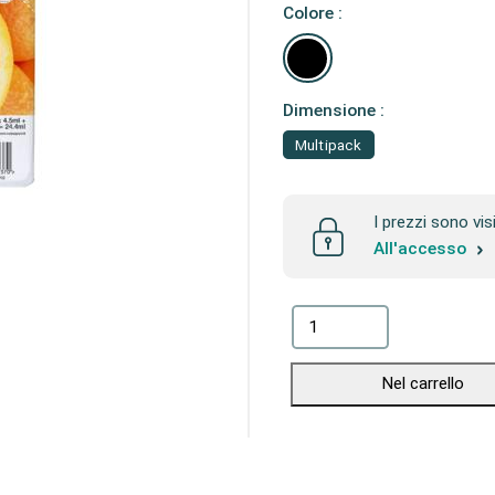
Colore :
Dimensione :
Multipack
I prezzi sono vis
All'accesso
Nel carrello