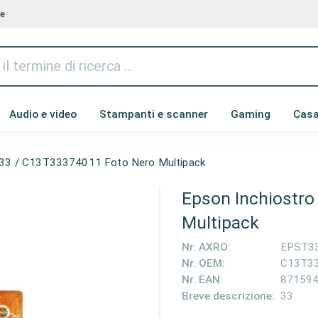
te
Audio e video
Stampanti e scanner
Gaming
Cas
 33 / C13T33374011 Foto Nero Multipack
Epson Inchiostr
Multipack
Nr. AXRO:
EPST3
Nr. OEM:
C13T3
Nr. EAN:
87159
Breve descrizione:
33