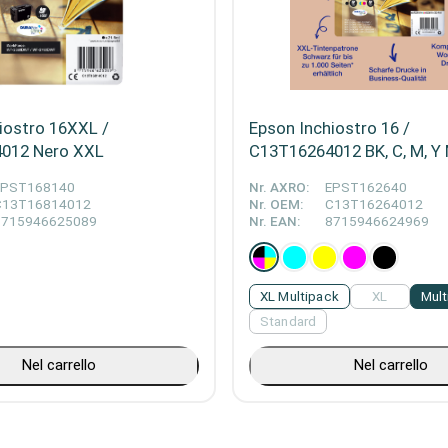
iostro 16XXL /
Epson Inchiostro 16 /
012 Nero XXL
C13T16264012 BK, C, M, Y 
EPST168140
Nr. AXRO:
EPST162640
C13T16814012
Nr. OEM:
C13T16264012
8715946625089
Nr. EAN:
8715946624969
XL Multipack
XL
Mult
Standard
Nel carrello
Nel carrello