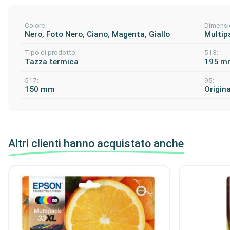
Colore:
Dimensi
Nero, Foto Nero, Ciano, Magenta, Giallo
Multip
Tipo di prodotto:
513:
Tazza termica
195 m
517:
95:
150 mm
Origina
Altri clienti hanno acquistato anche