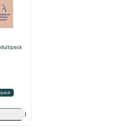
Multipack
ipack