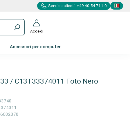
Servizio clienti: +49 40 54 711-0
Accedi
a
Accessori per computer
o 33 / C13T33374011 Foto Nero
33740
3374011
46602370