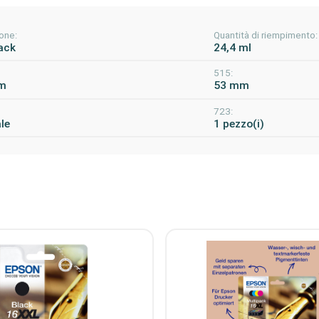
one:
Quantità di riempimento:
ack
24,4 ml
515:
m
53 mm
723:
le
1 pezzo(i)