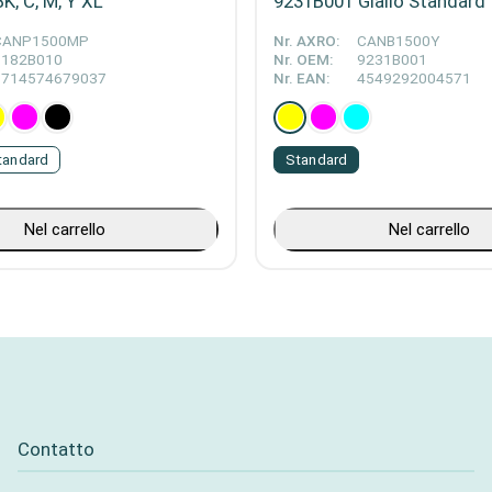
K, C, M, Y XL
9231B001 Giallo Standard
CANP1500MP
Nr. AXRO:
CANB1500Y
9182B010
Nr. OEM:
9231B001
8714574679037
Nr. EAN:
4549292004571
tandard
Standard
Nel carrello
Nel carrello
Contatto