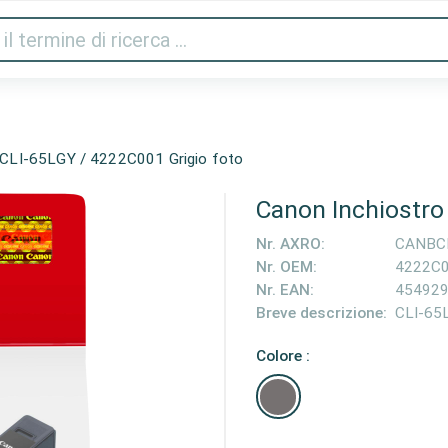
Audio e video
Stampanti e scanner
Gaming
Cas
 CLI-65LGY / 4222C001 Grigio foto
Canon Inchiostro
Nr. AXRO:
CANBC
Nr. OEM:
4222C
Nr. EAN:
45492
Breve descrizione:
CLI-65
Colore :