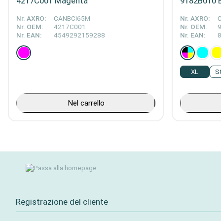
4217C001 Magenta
9182B010 B
Nr. AXRO:
CANBCI65M
Nr. AXRO:
Nr. OEM:
4217C001
Nr. OEM:
Nr. EAN:
4549292159288
Nr. EAN:
XL
S
Nel carrello
Registrazione del cliente