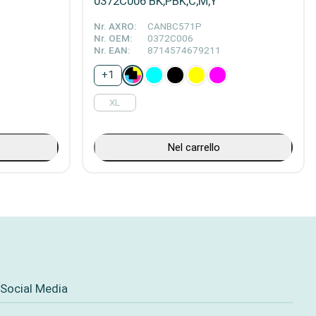
0372C006 BK,PBK,C,M,Y
Nr. AXRO:
CANBC571P
Nr. OEM:
0372C006
Nr. EAN:
8714574679211
+
1
XL
Nel carrello
Social Media