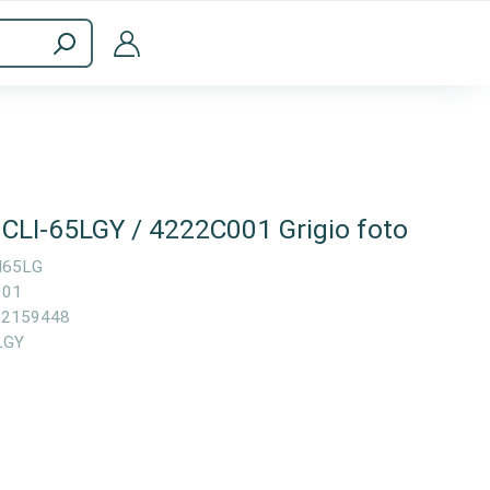
a
Accessori per computer
 CLI-65LGY / 4222C001 Grigio foto
I65LG
001
92159448
LGY