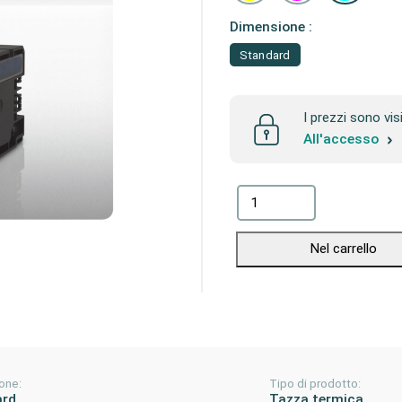
Dimensione :
Standard
I prezzi sono vis
All'accesso
Nel carrello
one:
Tipo di prodotto:
ard
Tazza termica