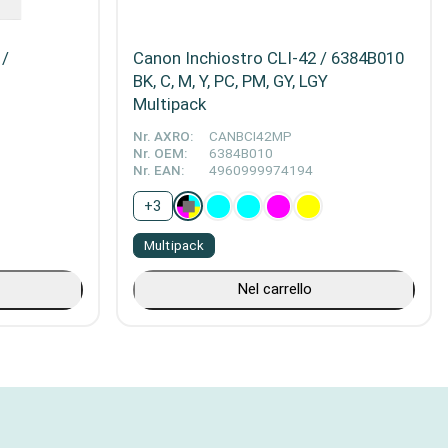
 /
Canon Inchiostro CLI-42 / 6384B010
BK, C, M, Y, PC, PM, GY, LGY
Multipack
Nr. AXRO:
CANBCI42MP
Nr. OEM:
6384B010
Nr. EAN:
4960999974194
+
3
Multipack
Nel carrello