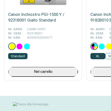
Canon Inchiostro PGI-1500 Y /
Canon Inch
9231B001 Giallo Standard
9182B010 B
Nr. AXRO:
CANB1500Y
Nr. AXRO:
Nr. OEM:
9231B001
Nr. OEM:
Nr. EAN:
4549292004571
Nr. EAN:
Standard
XL
S
Nel carrello