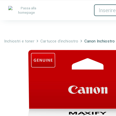
Inchiostri e toner
Rete
Inchiostri e toner
Cartucce d'inchiostro
Canon Inchiostro