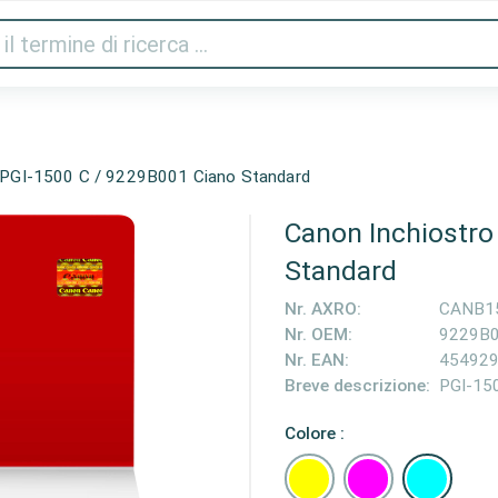
Audio e video
Stampanti e scanner
Gaming
Cas
 PGI-1500 C / 9229B001 Ciano Standard
Canon Inchiostro
Standard
Nr. AXRO:
CANB1
Nr. OEM:
9229B
Nr. EAN:
45492
Breve descrizione:
PGI-15
Colore :