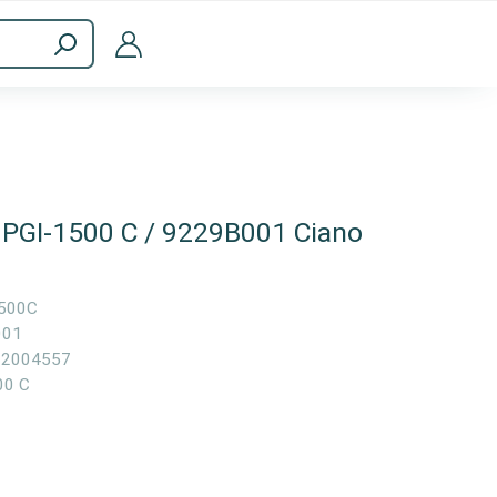
a
Accessori per computer
 PGI-1500 C / 9229B001 Ciano
500C
001
92004557
00 C