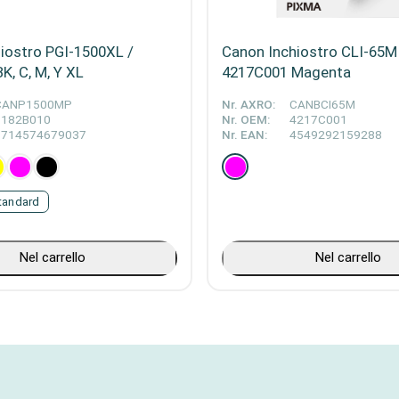
iostro PGI-1500XL /
Canon Inchiostro CLI-65M
K, C, M, Y XL
4217C001 Magenta
CANP1500MP
Nr. AXRO:
CANBCI65M
9182B010
Nr. OEM:
4217C001
8714574679037
Nr. EAN:
4549292159288
tandard
Nel carrello
Nel carrello