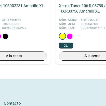
r 106R02231 Amarillo XL
Xerox Tóner 106 R 03758 /
106R03758 Amarillo XL
XERT6600YH
Núm. AXRO:
XERT7000YH
106R02231
Núm. OEM:
106R03758
0095205963977
Núm. EAN:
0095205846225
XL
A la cesta
A la cesta
Contacto