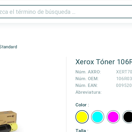
Audio y vídeo
Impresora y escáner
Gaming
Hogar
Standard
Xerox Tóner 106
Núm. AXRO:
XERT7
Núm. OEM:
106R0
Núm. EAN:
009520
Abreviatura:
Color :
Talla :