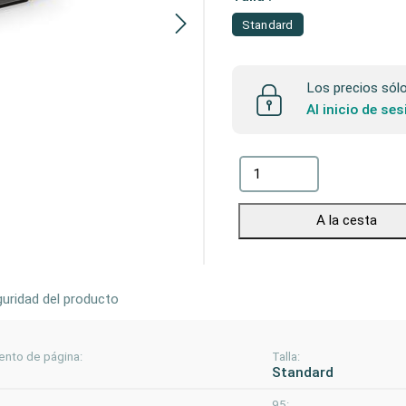
Standard
Los precios sólo 
Al inicio de se
A la cesta
uridad del producto
ento de página:
Talla:
Standard
95: