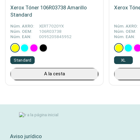
Xerox Tóner 106R03738 Amarillo
Xerox Tóne
Standard
Núm. AXRO:
XERT7020YX
Núm. AXRO:
Núm. OEM:
106R03738
Núm. OEM:
Núm. EAN:
0095205845952
Núm. EAN:
Standard
XL
A la cesta
Aviso jurídico