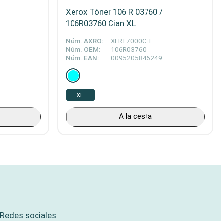
Xerox Tóner 106 R 03760 /
106R03760 Cian XL
Núm. AXRO:
XERT7000CH
Núm. OEM:
106R03760
Núm. EAN:
0095205846249
XL
A la cesta
Redes sociales