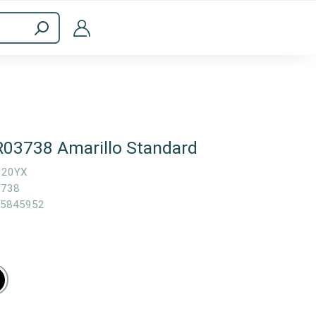
Accesorios informáticos
R03738 Amarillo Standard
020YX
3738
5845952