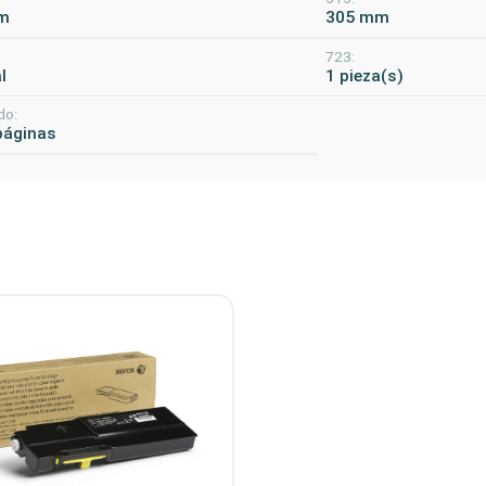
m
305 mm
723:
l
1 pieza(s)
do:
páginas