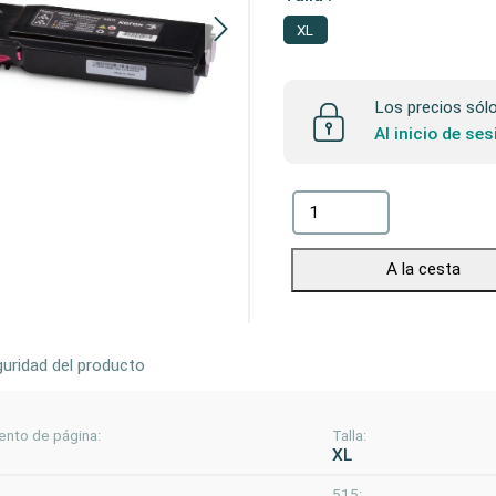
XL
Los precios sólo 
Al inicio de se
A la cesta
uridad del producto
ento de página:
Talla:
XL
515: