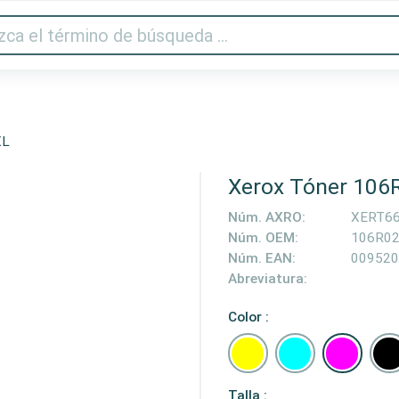
Audio y vídeo
Impresora y escáner
Gaming
Hogar
XL
Xerox Tóner 106
Núm. AXRO:
XERT6
Núm. OEM:
106R0
Núm. EAN:
009520
Abreviatura:
Color :
Talla :