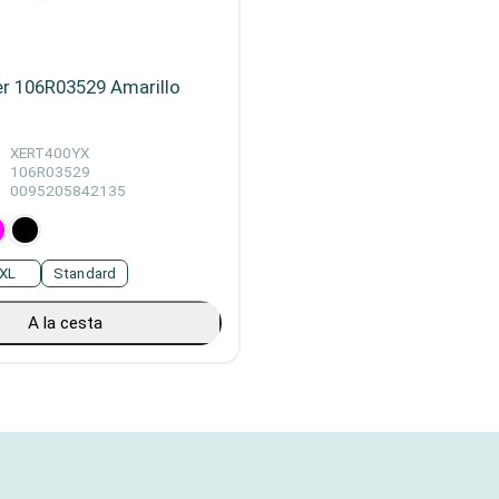
r 106R03529 Amarillo
XERT400YX
106R03529
0095205842135
XL
Standard
A la cesta