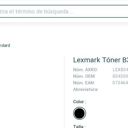
Audio y vídeo
Impresora y escáner
Gaming
Hogar
ndard
Lexmark Tóner B
Núm. AXRO:
LEXB3
Núm. OEM:
B3420
Núm. EAN:
073464
Abreviatura:
Color :
Talla :