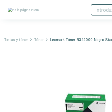
Tintas y tóner
Red
Tintas y tóner
Tóner
Lexmark Tóner B342000 Negro Sta