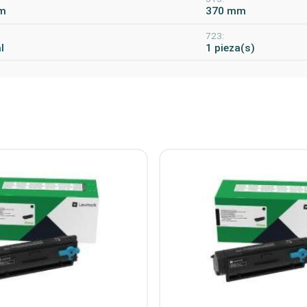
m
370 mm
723:
l
1 pieza(s)