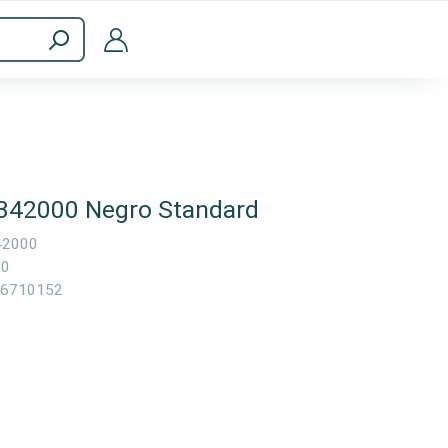
Accesorios informáticos
342000 Negro Standard
42000
00
6710152