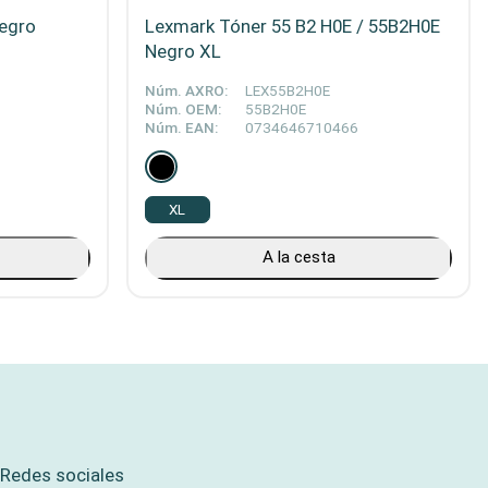
egro
Lexmark Tóner 55 B2 H0E / 55B2H0E
Negro XL
Núm. AXRO:
LEX55B2H0E
Núm. OEM:
55B2H0E
Núm. EAN:
0734646710466
XL
A la cesta
Redes sociales