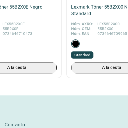
óner 55B2X0E Negro
Lexmark Tóner 55B2X00 N
Standard
LEX55B2X0E
Núm. AXRO:
LEX55B2X00
55B2X0E
Núm. OEM:
55B2X00
0734646710473
Núm. EAN:
0734646709965
Standard
A la cesta
A la cesta
Contacto