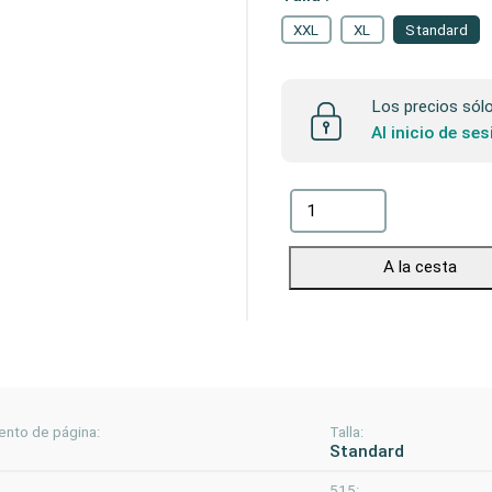
XXL
XL
Standard
Los precios sólo 
Al inicio de se
A la cesta
ento de página:
Talla:
Standard
515: