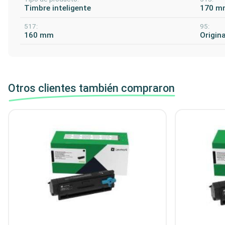
Timbre inteligente
170 m
517:
95:
160 mm
Origina
Otros clientes también compraron