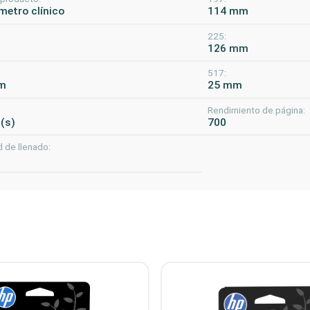
etro clínico
114 mm
225:
126 mm
517:
m
25 mm
Rendimiento de página:
a(s)
700
 de llenado: