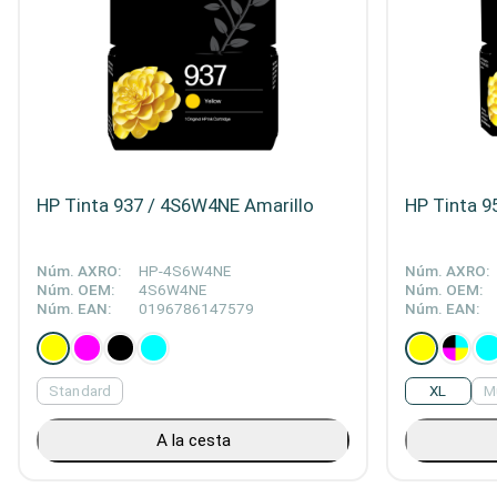
HP Tinta 937 / 4S6W4NE Amarillo
HP Tinta 9
Núm. AXRO:
HP-4S6W4NE
Núm. AXRO:
Núm. OEM:
4S6W4NE
Núm. OEM:
Núm. EAN:
0196786147579
Núm. EAN:
Standard
XL
M
A la cesta