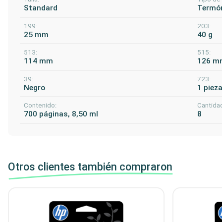
Standard
Termóm
199:
203:
25 mm
40 g
513:
515:
114 mm
126 m
39:
723:
Negro
1 piez
Contenido:
Cantidad
700 páginas, 8,50 ml
8
Otros clientes también compraron