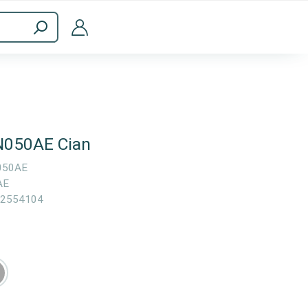
Accesorios informáticos
N050AE Cian
050AE
AE
2554104