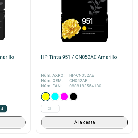
arillo
HP Tinta 951 / CN052AE Amarillo
Núm. AXRO:
HP-CN052AE
Núm. OEM:
CN052AE
Núm. EAN:
0888182554180
rd
XL
A la cesta