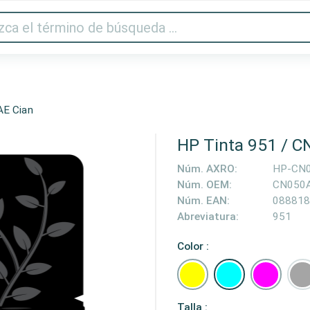
Audio y vídeo
Impresora y escáner
Gaming
Hogar
AE Cian
HP Tinta 951 / C
Núm. AXRO:
HP-CN
Núm. OEM:
CN050
Núm. EAN:
088818
Abreviatura:
951
Color :
Talla :