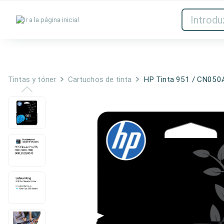
Tintas y tóner
Red
Tintas y tóner
Cartuchos de tinta
HP Tinta 951 / CN050