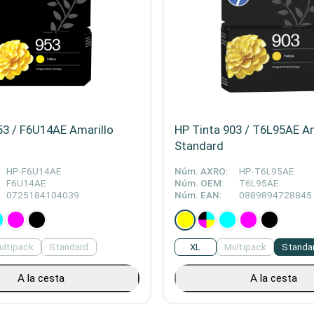
53 / F6U14AE Amarillo
HP Tinta 903 / T6L95AE Am
Standard
HP-F6U14AE
Núm. AXRO:
HP-T6L95AE
F6U14AE
Núm. OEM:
T6L95AE
0725184104039
Núm. EAN:
0889894728845
ultipack
Standard
XL
Multipack
Standa
A la cesta
A la cesta