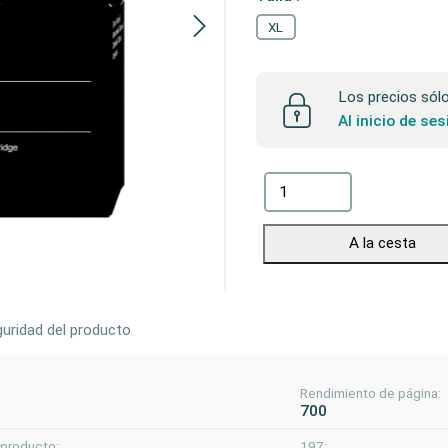
XL
Los precios sólo 
Al inicio de se
A la cesta
uridad del producto
Rendimiento de página:
700
 producto:
197: