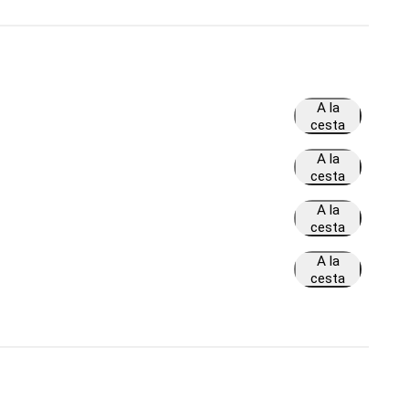
A la
cesta
A la
cesta
A la
cesta
A la
cesta