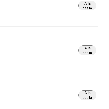
A la
cesta
A la
cesta
A la
cesta