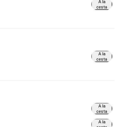
A la
cesta
A la
cesta
A la
cesta
A la