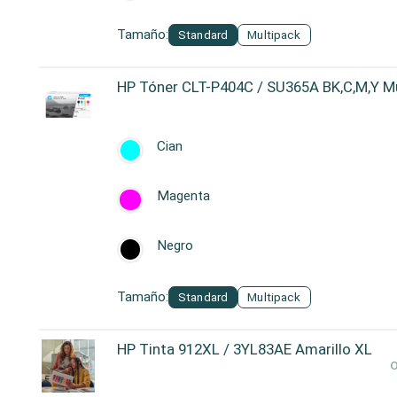
Tamaño:
Standard
Multipack
HP Tóner CLT-P404C / SU365A BK,C,M,Y M
Cian
Magenta
Negro
Tamaño:
Standard
Multipack
HP Tinta 912XL / 3YL83AE Amarillo XL
O