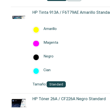
HP Tinta 913A / F6T79AE Amarillo Standa
Amarillo
Magenta
Negro
Cian
Tamaño:
Standard
HP Tóner 26A / CF226A Negro Standard