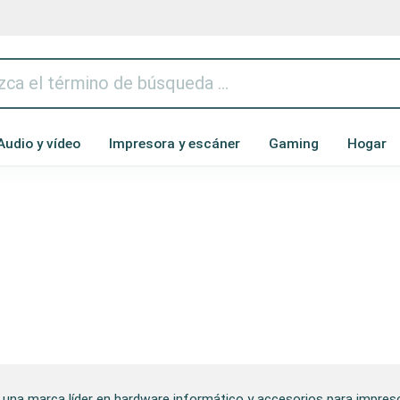
Audio y vídeo
Impresora y escáner
Gaming
Hogar
 una marca líder en hardware informático y accesorios para impre