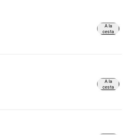
A la
cesta
A la
cesta