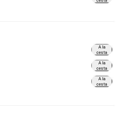
cesta
A la
cesta
A la
cesta
A la
cesta