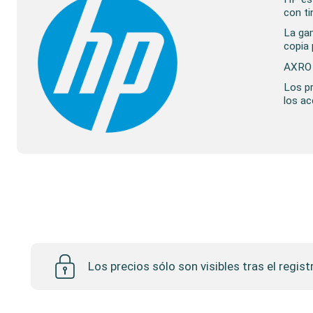
con ti
La gam
copia 
AXRO o
Los p
los ac
Storefront
Los precios sólo son visibles tras el regist