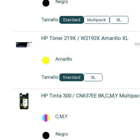
Negro
Tamaño:
Standard
Multipack
XL
HP Tóner 219X / W2192X Amarillo XL
Oc
Amarillo
Tamaño:
Standard
XL
HP Tinta 300 / CN637EE BK,C,M,Y Multipac
C,M,Y
Negro