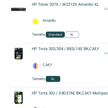
HP Tóner 207X / W2212X Amarillo XL
Oc
Amarillo
Tamaño:
Standard
XL
HP Tinta 302/304 / B82L1AE BK,C,M,Y
Oc
C,M,Y
Tamaño:
XL
HP Tinta 302 / X4D37AE BK,C,M,Y Multipa