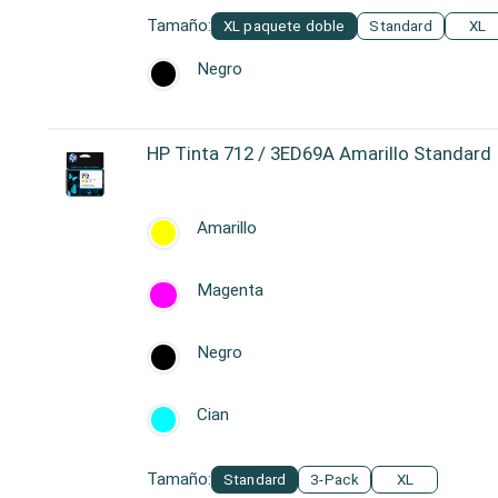
Tamaño:
XL paquete doble
Standard
XL
Negro
HP Tinta 712 / 3ED69A Amarillo Standard
Amarillo
Magenta
Negro
Cian
Tamaño:
Standard
3-Pack
XL