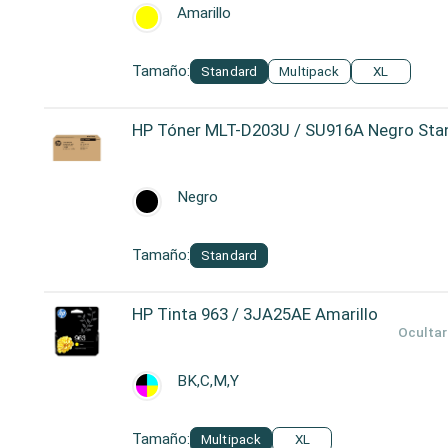
Amarillo
Tamaño:
Standard
Multipack
XL
HP Tóner MLT-D203U / SU916A Negro Sta
Negro
Tamaño:
Standard
HP Tinta 963 / 3JA25AE Amarillo
Ocultar
BK,C,M,Y
Tamaño:
Multipack
XL