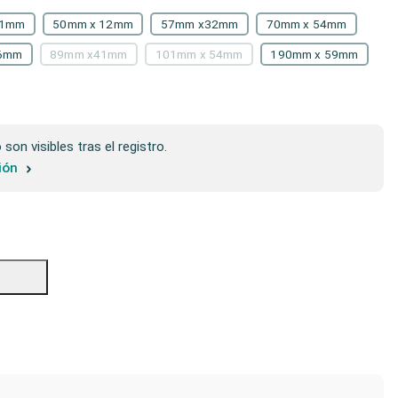
51mm
50mm x 12mm
57mm x32mm
70mm x 54mm
6mm
89mm x41mm
101mm x 54mm
190mm x 59mm
son visibles tras el registro.
sión