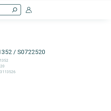
Accesorios informáticos
1352 / S0722520
1352
520
3113526