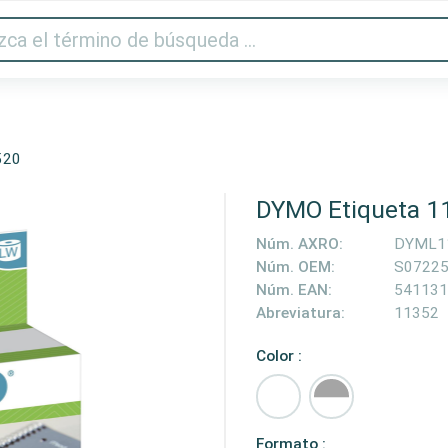
Audio y vídeo
Impresora y escáner
Gaming
Hogar
520
DYMO Etiqueta 1
Núm. AXRO:
DYML1
Núm. OEM:
S0722
Núm. EAN:
541131
Abreviatura:
11352
Color :
Formato :