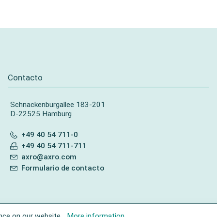
Contacto
Schnackenburgallee 183-201
D-22525 Hamburg
+49 40 54 711-0
+49 40 54 711-711
axro@axro.com
Formulario de contacto
nce on our website...
More information
.