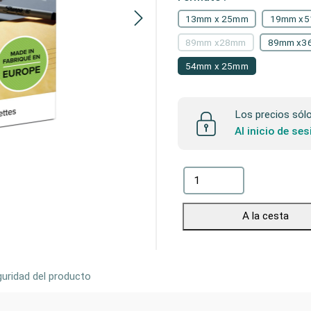
13mm x 25mm
19mm x
89mm x28mm
89mm x3
54mm x 25mm
Los precios sólo 
Al inicio de se
A la cesta
uridad del producto