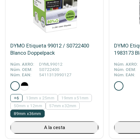
DYMO Etiqueta 99012 / S0722400
DYMO Etiqu
Blanco Doppelpack
1983173 B
Núm. AXRO:
DYML99012
Núm. AXRO:
Núm. OEM:
S0722400
Núm. OEM:
Núm. EAN:
5411313990127
Núm. EAN:
+
6
13mm x 25mm
19mm x51mm
50mm x 12mm
57mm x32mm
89mm x36mm
A la cesta